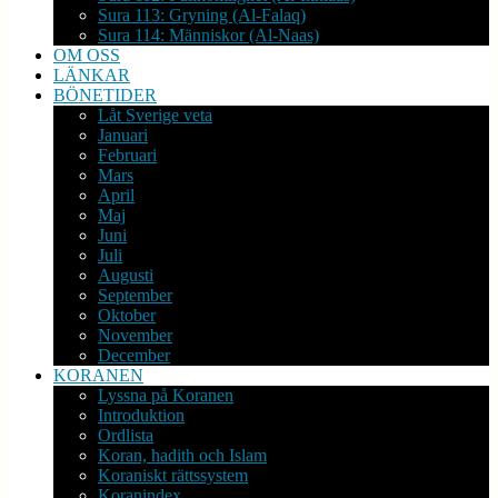
Sura 113: Gryning (Al-Falaq)
Sura 114: Människor (Al-Naas)
OM OSS
LÄNKAR
BÖNETIDER
Låt Sverige veta
Januari
Februari
Mars
April
Maj
Juni
Juli
Augusti
September
Oktober
November
December
KORANEN
Lyssna på Koranen
Introduktion
Ordlista
Koran, hadith och Islam
Koraniskt rättssystem
Koranindex