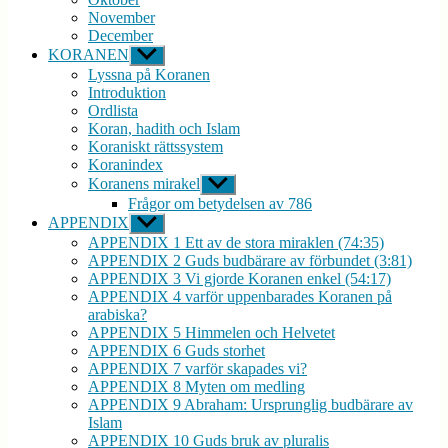
November
December
KORANEN
Visa
undermeny
Lyssna på Koranen
Introduktion
Ordlista
Koran, hadith och Islam
Koraniskt rättssystem
Koranindex
Koranens mirakel
Visa
undermeny
Frågor om betydelsen av 786
APPENDIX
Visa
undermeny
APPENDIX 1 Ett av de stora miraklen (74:35)
APPENDIX 2 Guds budbärare av förbundet (3:81)
APPENDIX 3 Vi gjorde Koranen enkel (54:17)
APPENDIX 4 varför uppenbarades Koranen på
arabiska?
APPENDIX 5 Himmelen och Helvetet
APPENDIX 6 Guds storhet
APPENDIX 7 varför skapades vi?
APPENDIX 8 Myten om medling
APPENDIX 9 Abraham: Ursprunglig budbärare av
Islam
APPENDIX 10 Guds bruk av pluralis