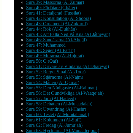
Sura 39: Massorna (Al-Zumar)
Sura 40: Förlåtare (Ghãfer)
Sura 41: Detaljerad (Fussilat)
Sura 42: Konsultation (Al-Shoorã)
Sura 43: Ornament (Al-Zukhruf)
Sura 44: Rök (Al-Dukhãn)
Sura 45: Att Falla Ned På Knä (Al-Jâtheyah)
Sura 46: Sandåsarna (Al-Ahqãf)
Sura 47: Muhammed
Sura 48: Seger (Al-Fatt-h)
Sura 49: Murarna (Al-Hujurat)
Sura 50: Q (Qaf)
Sura 51: Drivare av Vindarna (Al-Dhãreyãt)
Sura 52: Berget Sinai (Al-Toor)
Sura 53: Stjärnorna (Al-Najm)
Sura 54: Månen (Al-Qamar)
Sura 55: Den Nådigaste (Al-Rahman)
Sura 56: Det Oundvikliga (Al-Waaqe’ah)
Sura 57: Järn (Al-Hadeed)
Sura 58: Debatten (Al-Mujaadalah)
Sura 59: Utvandring (Al-Hashr)
Sura 60: Testet (Al-Mumtahanah)
Sura 61: Kolumnen (Al-Suff)
Sura 62: Fredag (Al-Jumu’ah)
Sura 63: Hycklarna (Al-Munaafeqoon)