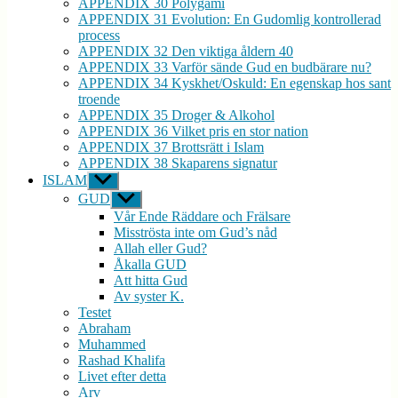
APPENDIX 30 Polygami
APPENDIX 31 Evolution: En Gudomlig kontrollerad
process
APPENDIX 32 Den viktiga åldern 40
APPENDIX 33 Varför sände Gud en budbärare nu?
APPENDIX 34 Kyskhet/Oskuld: En egenskap hos sant
troende
APPENDIX 35 Droger & Alkohol
APPENDIX 36 Vilket pris en stor nation
APPENDIX 37 Brottsrätt i Islam
APPENDIX 38 Skaparens signatur
ISLAM
Visa
undermeny
GUD
Visa
undermeny
Vår Ende Räddare och Frälsare
Misströsta inte om Gud’s nåd
Allah eller Gud?
Åkalla GUD
Att hitta Gud
Av syster K.
Testet
Abraham
Muhammed
Rashad Khalifa
Livet efter detta
Arv