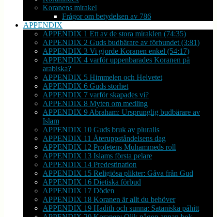
Koranens mirakel
Frågor om betydelsen av 786
APPENDIX
APPENDIX 1 Ett av de stora miraklen (74:35)
APPENDIX 2 Guds budbärare av förbundet (3:81)
APPENDIX 3 Vi gjorde Koranen enkel (54:17)
APPENDIX 4 varför uppenbarades Koranen på
arabiska?
APPENDIX 5 Himmelen och Helvetet
APPENDIX 6 Guds storhet
APPENDIX 7 varför skapades vi?
APPENDIX 8 Myten om medling
APPENDIX 9 Abraham: Ursprunglig budbärare av
Islam
APPENDIX 10 Guds bruk av pluralis
APPENDIX 11 Återuppståndelsens dag
APPENDIX 12 Profetens Muhammeds roll
APPENDIX 13 Islams första pelare
APPENDIX 14 Predestination
APPENDIX 15 Religiösa plikter: Gåva från Gud
APPENDIX 16 Dietiska förbud
APPENDIX 17 Döden
APPENDIX 18 Koranen är allt du behöver
APPENDIX 19 Hadith och sunna: Sataniska påhitt
APPENDIX 20 Koranen: Olik någon annan bok