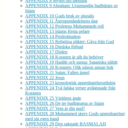
APPENDIX 8 Myten om medling
APPENDIX 9 Abraham: Ursprunglig budbärare av
Islam
APPENDIX 10 Guds bruk av pluralis
APPENDIX 11 Återuppståndelsens dag
APPENDIX 12 Profetens Muhammeds roll
APPENDIX 13 Islams första pelare
APPENDIX 14 Predestination
APPENDIX 15 Religiösa plikter: Gåva från Gud
APPENDIX 16 Dietiska förbud
APPENDIX 17 Döden
APPENDIX 18 Koranen är allt du behöver
APPENDIX 19 Hadith och sunna: Sataniska påhitt
APPENDIX 20 Koranen: Olik någon annan bok
APPENDIX 21 Satan: Fallen ängel
APPENDIX 22 Jesus
APPENDIX 23 kronologisk uppenbarelseordning
APPENDIX 24 Två falska verser avlägsnade från
Koranen
APPENDIX 25 Världens ände
APPENDIX 26 De tre budbärarna av Islam
APPENDIX 27 Vem är din gud?
APPENDIX 28 Muhammed skrev Guds uppenbarelser
med sin egen hand
APPENDIX 29 Den saknade BASMALAH