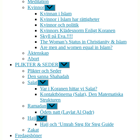
Meditation
Kvinnor
Visa
undermeny
Kvinnan i Islam
Kvinnor i Islam har rättigheter
Kvinnor och politik
Kvinnors Klädesnorm Enligt Koranen
Skyll på Eva.!!!!
The Woman’s Status in Christianity & Islam
Are men and women equal in Islam?
Äktenskap
Abort
PLIKTER & SEDER
Visa
undermeny
Plikter och Seder
Den sanna Shahadah
Salat
Visa
undermeny
Var i Koranen hittar vi Salat?
Kontaktbönerna (Salat), Den Matematiska
Strukturen
Ramadan
Visa
undermeny
Ödets natt (Laylat Al Qadr)
Hajj
Visa
undermeny
Hajj och ‘Umrah Steg för Steg Guide
Zakat
Fredagsböner