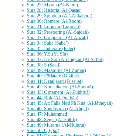
Sura 27: Myran (Al-Naml)
Sura 28: Historia (Al-Qasas)
Sura 29: Spindeln (Al’-Ankaboot)
Sura 30: Romare (Al-Room)
Sura 31: Luqman (Luqman)
Sura 32: Prostrering (Al-Sajdah)
Sura 33: Grupperna (Al-Ahzab)
Sura 34: Saba (Saba’)
Sura 35: Initierare (Fater)
Sura 36: Y.S.(Ya Sîn)
Sura 37: De Som Arrangerar (Al-Saffat)
Sura 38: S (Saad)
Sura 39: Massorna (Al-Zumar)
Sura 40: Förlåtare (Ghãfer)
Sura 41: Detaljerad (Fussilat)
Sura 42: Konsultation (Al-Shoorã)
Sura 43: Ornament (Al-Zukhruf)
Sura 44: Rök (Al-Dukhãn)
Sura 45: Att Falla Ned På Knä (Al-Jâtheyah)
Sura 46: Sandåsarna (Al-Ahqãf)
Sura 47: Muhammed
Sura 48: Seger (Al-Fatt-h)
Sura 49: Murarna (Al-Hujurat)
Sura 50: Q (Qaf)
Sura 51: Drivare av Vindarna (Al-Dhãreyãt)