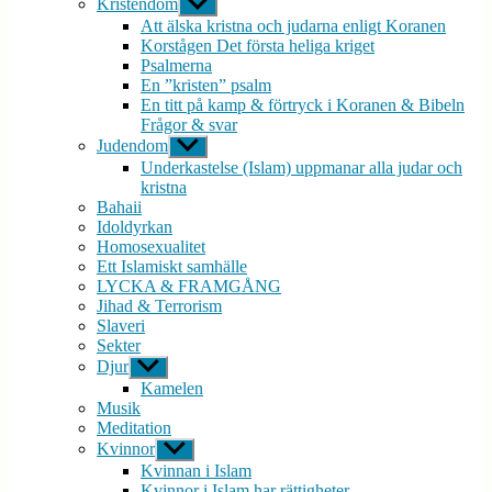
Kristendom
Visa
undermeny
Att älska kristna och judarna enligt Koranen
Korstågen Det första heliga kriget
Psalmerna
En ”kristen” psalm
En titt på kamp & förtryck i Koranen & Bibeln
Frågor & svar
Judendom
Visa
undermeny
Underkastelse (Islam) uppmanar alla judar och
kristna
Bahaii
Idoldyrkan
Homosexualitet
Ett Islamiskt samhälle
LYCKA & FRAMGÅNG
Jihad & Terrorism
Slaveri
Sekter
Djur
Visa
undermeny
Kamelen
Musik
Meditation
Kvinnor
Visa
undermeny
Kvinnan i Islam
Kvinnor i Islam har rättigheter