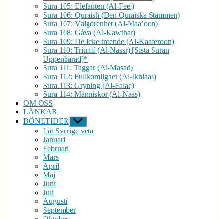
Sura 105: Elefanten (Al-Feel)
Sura 106: Quraish (Den Quraiska Stammen)
Sura 107: Välgörenhet (Al-Maa’oon)
Sura 108: Gåva (Al-Kawthar)
Sura 109: De Icke troende (Al-Kaaferoon)
Sura 110: Triumf (Al-Nassr) [Sista Suran
Uppenbarad]*
Sura 111: Taggar (Al-Masad)
Sura 112: Fullkomlighet (Al-Ikhlaas)
Sura 113: Gryning (Al-Falaq)
Sura 114: Människor (Al-Naas)
OM OSS
LÄNKAR
BÖNETIDER
Visa
undermeny
Låt Sverige veta
Januari
Februari
Mars
April
Maj
Juni
Juli
Augusti
September
Oktober