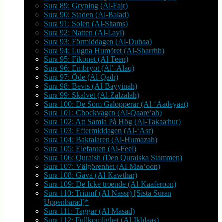
Sura 89: Gryning (Al-Fajr)
Sura 90: Staden (Al-Balad)
Sura 91: Solen (Al-Shams)
Sura 92: Natten (Al-Layl)
Sura 93: Förmiddagen (Al-Duhaa)
Sura 94: Lugna Humöret (Al-Sharrhh)
Sura 95: Fikonet (Al-Teen)
Sura 96: Embryot (Al’-Alaq)
Sura 97: Öde (Al-Qadr)
Sura 98: Bevis (Al-Bayyinah)
Sura 99: Skalvet (Al-Zalzalah)
Sura 100: De Som Galopperar (Al-‘Aadeyaat)
Sura 101: Chockvågen (Al-Qaare’ah)
Sura 102: Att Samla På Hög (Al-Takaathur)
Sura 103: Eftermiddagen (Al-‘Asr)
Sura 104: Baktalaren (Al-Humazah)
Sura 105: Elefanten (Al-Feel)
Sura 106: Quraish (Den Quraiska Stammen)
Sura 107: Välgörenhet (Al-Maa’oon)
Sura 108: Gåva (Al-Kawthar)
Sura 109: De Icke troende (Al-Kaaferoon)
Sura 110: Triumf (Al-Nassr) [Sista Suran
Uppenbarad]*
Sura 111: Taggar (Al-Masad)
Sura 112: Fullkomlighet (Al-Ikhlaas)