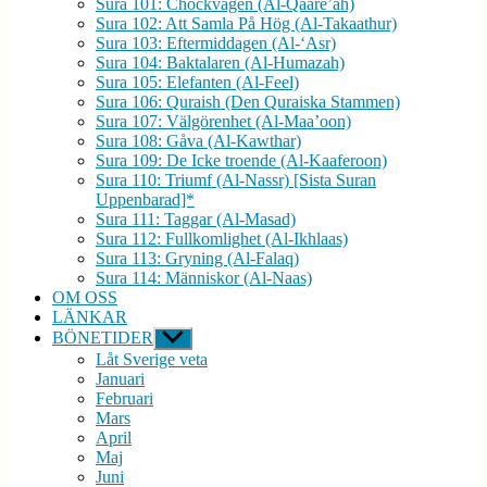
Sura 101: Chockvågen (Al-Qaare’ah)
Sura 102: Att Samla På Hög (Al-Takaathur)
Sura 103: Eftermiddagen (Al-‘Asr)
Sura 104: Baktalaren (Al-Humazah)
Sura 105: Elefanten (Al-Feel)
Sura 106: Quraish (Den Quraiska Stammen)
Sura 107: Välgörenhet (Al-Maa’oon)
Sura 108: Gåva (Al-Kawthar)
Sura 109: De Icke troende (Al-Kaaferoon)
Sura 110: Triumf (Al-Nassr) [Sista Suran
Uppenbarad]*
Sura 111: Taggar (Al-Masad)
Sura 112: Fullkomlighet (Al-Ikhlaas)
Sura 113: Gryning (Al-Falaq)
Sura 114: Människor (Al-Naas)
OM OSS
LÄNKAR
BÖNETIDER
Visa
undermeny
Låt Sverige veta
Januari
Februari
Mars
April
Maj
Juni