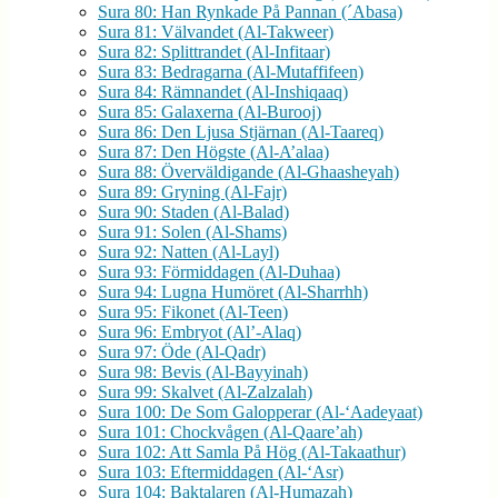
Sura 80: Han Rynkade På Pannan (´Abasa)
Sura 81: Välvandet (Al-Takweer)
Sura 82: Splittrandet (Al-Infitaar)
Sura 83: Bedragarna (Al-Mutaffifeen)
Sura 84: Rämnandet (Al-Inshiqaaq)
Sura 85: Galaxerna (Al-Burooj)
Sura 86: Den Ljusa Stjärnan (Al-Taareq)
Sura 87: Den Högste (Al-A’alaa)
Sura 88: Överväldigande (Al-Ghaasheyah)
Sura 89: Gryning (Al-Fajr)
Sura 90: Staden (Al-Balad)
Sura 91: Solen (Al-Shams)
Sura 92: Natten (Al-Layl)
Sura 93: Förmiddagen (Al-Duhaa)
Sura 94: Lugna Humöret (Al-Sharrhh)
Sura 95: Fikonet (Al-Teen)
Sura 96: Embryot (Al’-Alaq)
Sura 97: Öde (Al-Qadr)
Sura 98: Bevis (Al-Bayyinah)
Sura 99: Skalvet (Al-Zalzalah)
Sura 100: De Som Galopperar (Al-‘Aadeyaat)
Sura 101: Chockvågen (Al-Qaare’ah)
Sura 102: Att Samla På Hög (Al-Takaathur)
Sura 103: Eftermiddagen (Al-‘Asr)
Sura 104: Baktalaren (Al-Humazah)