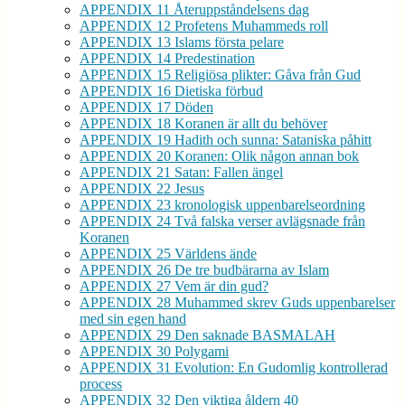
APPENDIX 11 Återuppståndelsens dag
APPENDIX 12 Profetens Muhammeds roll
APPENDIX 13 Islams första pelare
APPENDIX 14 Predestination
APPENDIX 15 Religiösa plikter: Gåva från Gud
APPENDIX 16 Dietiska förbud
APPENDIX 17 Döden
APPENDIX 18 Koranen är allt du behöver
APPENDIX 19 Hadith och sunna: Sataniska påhitt
APPENDIX 20 Koranen: Olik någon annan bok
APPENDIX 21 Satan: Fallen ängel
APPENDIX 22 Jesus
APPENDIX 23 kronologisk uppenbarelseordning
APPENDIX 24 Två falska verser avlägsnade från
Koranen
APPENDIX 25 Världens ände
APPENDIX 26 De tre budbärarna av Islam
APPENDIX 27 Vem är din gud?
APPENDIX 28 Muhammed skrev Guds uppenbarelser
med sin egen hand
APPENDIX 29 Den saknade BASMALAH
APPENDIX 30 Polygami
APPENDIX 31 Evolution: En Gudomlig kontrollerad
process
APPENDIX 32 Den viktiga åldern 40