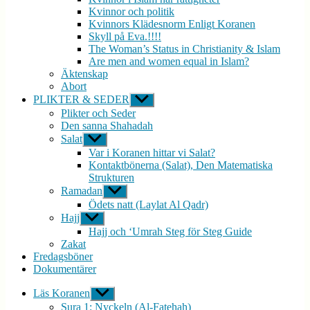
Kvinnor och politik
Kvinnors Klädesnorm Enligt Koranen
Skyll på Eva.!!!!
The Woman’s Status in Christianity & Islam
Are men and women equal in Islam?
Äktenskap
Abort
PLIKTER & SEDER
Visa
undermeny
Plikter och Seder
Den sanna Shahadah
Salat
Visa
undermeny
Var i Koranen hittar vi Salat?
Kontaktbönerna (Salat), Den Matematiska
Strukturen
Ramadan
Visa
undermeny
Ödets natt (Laylat Al Qadr)
Hajj
Visa
undermeny
Hajj och ‘Umrah Steg för Steg Guide
Zakat
Fredagsböner
Dokumentärer
Läs Koranen
Visa
undermeny
Sura 1: Nyckeln (Al-Fatehah)