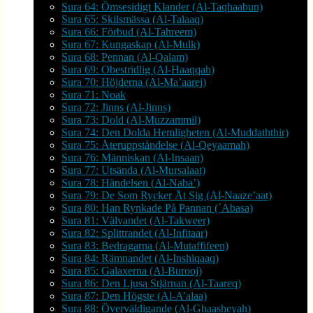
Sura 64: Ömsesidigt Klander (Al-Taqhaabun)
Sura 65: Skilsmässa (Al-Talaaq)
Sura 66: Förbud (Al-Tahreem)
Sura 67: Kungaskap (Al-Mulk)
Sura 68: Pennan (Al-Qalam)
Sura 69: Obestridlig (Al-Haaqqah)
Sura 70: Höjderna (Al-Ma’aarej)
Sura 71: Noak
Sura 72: Jinns (Al-Jinns)
Sura 73: Dold (Al-Muzzammil)
Sura 74: Den Dolda Hemligheten (Al-Muddaththir)
Sura 75: Återuppståndelse (Al-Qeyaamah)
Sura 76: Människan (Al-Insaan)
Sura 77: Utsända (Al-Mursalaat)
Sura 78: Händelsen (Al-Naba’)
Sura 79: De Som Rycker Åt Sig (Al-Naaze’aat)
Sura 80: Han Rynkade På Pannan (´Abasa)
Sura 81: Välvandet (Al-Takweer)
Sura 82: Splittrandet (Al-Infitaar)
Sura 83: Bedragarna (Al-Mutaffifeen)
Sura 84: Rämnandet (Al-Inshiqaaq)
Sura 85: Galaxerna (Al-Burooj)
Sura 86: Den Ljusa Stjärnan (Al-Taareq)
Sura 87: Den Högste (Al-A’alaa)
Sura 88: Överväldigande (Al-Ghaasheyah)