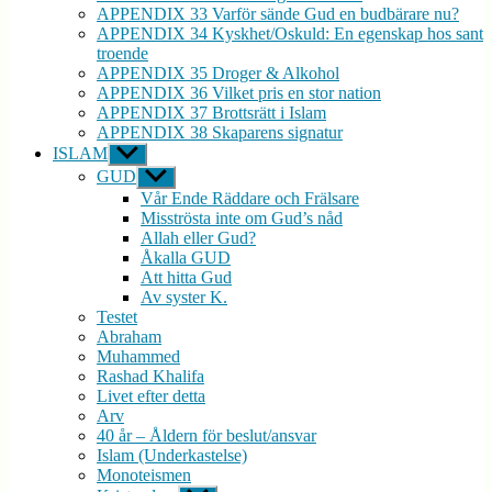
APPENDIX 33 Varför sände Gud en budbärare nu?
APPENDIX 34 Kyskhet/Oskuld: En egenskap hos sant
troende
APPENDIX 35 Droger & Alkohol
APPENDIX 36 Vilket pris en stor nation
APPENDIX 37 Brottsrätt i Islam
APPENDIX 38 Skaparens signatur
ISLAM
Visa
undermeny
GUD
Visa
undermeny
Vår Ende Räddare och Frälsare
Misströsta inte om Gud’s nåd
Allah eller Gud?
Åkalla GUD
Att hitta Gud
Av syster K.
Testet
Abraham
Muhammed
Rashad Khalifa
Livet efter detta
Arv
40 år – Åldern för beslut/ansvar
Islam (Underkastelse)
Monoteismen