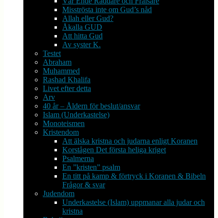
Vår Ende Räddare och Frälsare
Misströsta inte om Gud’s nåd
Allah eller Gud?
Åkalla GUD
Att hitta Gud
Av syster K.
Testet
Abraham
Muhammed
Rashad Khalifa
Livet efter detta
Arv
40 år – Åldern för beslut/ansvar
Islam (Underkastelse)
Monoteismen
Kristendom
Att älska kristna och judarna enligt Koranen
Korstågen Det första heliga kriget
Psalmerna
En ”kristen” psalm
En titt på kamp & förtryck i Koranen & Bibeln
Frågor & svar
Judendom
Underkastelse (Islam) uppmanar alla judar och
kristna