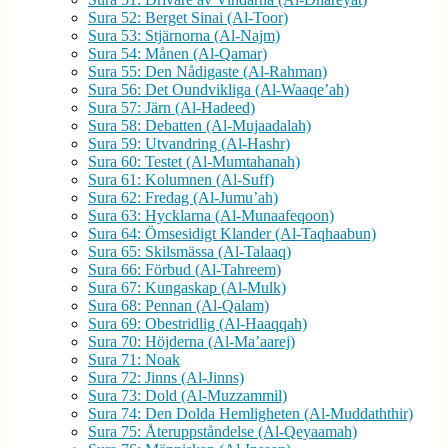
Sura 52: Berget Sinai (Al-Toor)
Sura 53: Stjärnorna (Al-Najm)
Sura 54: Månen (Al-Qamar)
Sura 55: Den Nådigaste (Al-Rahman)
Sura 56: Det Oundvikliga (Al-Waaqe’ah)
Sura 57: Järn (Al-Hadeed)
Sura 58: Debatten (Al-Mujaadalah)
Sura 59: Utvandring (Al-Hashr)
Sura 60: Testet (Al-Mumtahanah)
Sura 61: Kolumnen (Al-Suff)
Sura 62: Fredag (Al-Jumu’ah)
Sura 63: Hycklarna (Al-Munaafeqoon)
Sura 64: Ömsesidigt Klander (Al-Taqhaabun)
Sura 65: Skilsmässa (Al-Talaaq)
Sura 66: Förbud (Al-Tahreem)
Sura 67: Kungaskap (Al-Mulk)
Sura 68: Pennan (Al-Qalam)
Sura 69: Obestridlig (Al-Haaqqah)
Sura 70: Höjderna (Al-Ma’aarej)
Sura 71: Noak
Sura 72: Jinns (Al-Jinns)
Sura 73: Dold (Al-Muzzammil)
Sura 74: Den Dolda Hemligheten (Al-Muddaththir)
Sura 75: Återuppståndelse (Al-Qeyaamah)