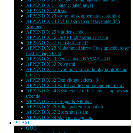
APPENDIX 21 Satan: Fallen ängel
APPENDIX 22 Jesus
APPENDIX 23 kronologisk uppenbarelseordning
APPENDIX 24 Två falska verser avlägsnade från
Koranen
APPENDIX 25 Världens ände
APPENDIX 26 De tre budbärarna av Islam
APPENDIX 27 Vem är din gud?
APPENDIX 28 Muhammed skrev Guds uppenbarelser
med sin egen hand
APPENDIX 29 Den saknade BASMALAH
APPENDIX 30 Polygami
APPENDIX 31 Evolution: En Gudomlig kontrollerad
process
APPENDIX 32 Den viktiga åldern 40
APPENDIX 33 Varför sände Gud en budbärare nu?
APPENDIX 34 Kyskhet/Oskuld: En egenskap hos sant
troende
APPENDIX 35 Droger & Alkohol
APPENDIX 36 Vilket pris en stor nation
APPENDIX 37 Brottsrätt i Islam
APPENDIX 38 Skaparens signatur
ISLAM
GUD