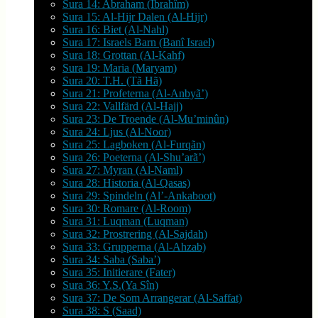
Sura 14: Abraham (Ibrahîm)
Sura 15: Al-Hijr Dalen (Al-Hijr)
Sura 16: Biet (Al-Nahl)
Sura 17: Israels Barn (Banî Israel)
Sura 18: Grottan (Al-Kahf)
Sura 19: Maria (Maryam)
Sura 20: T.H. (Tã Hã)
Sura 21: Profeterna (Al-Anbyã’)
Sura 22: Vallfärd (Al-Hajj)
Sura 23: De Troende (Al-Mu’minûn)
Sura 24: Ljus (Al-Noor)
Sura 25: Lagboken (Al-Furqãn)
Sura 26: Poeterna (Al-Shu’arã’)
Sura 27: Myran (Al-Naml)
Sura 28: Historia (Al-Qasas)
Sura 29: Spindeln (Al’-Ankaboot)
Sura 30: Romare (Al-Room)
Sura 31: Luqman (Luqman)
Sura 32: Prostrering (Al-Sajdah)
Sura 33: Grupperna (Al-Ahzab)
Sura 34: Saba (Saba’)
Sura 35: Initierare (Fater)
Sura 36: Y.S.(Ya Sîn)
Sura 37: De Som Arrangerar (Al-Saffat)
Sura 38: S (Saad)