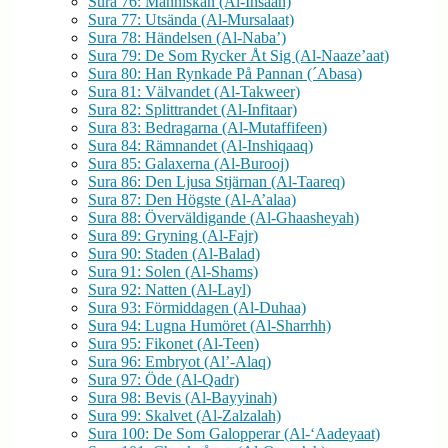
Sura 76: Människan (Al-Insaan)
Sura 77: Utsända (Al-Mursalaat)
Sura 78: Händelsen (Al-Naba’)
Sura 79: De Som Rycker Åt Sig (Al-Naaze’aat)
Sura 80: Han Rynkade På Pannan (´Abasa)
Sura 81: Välvandet (Al-Takweer)
Sura 82: Splittrandet (Al-Infitaar)
Sura 83: Bedragarna (Al-Mutaffifeen)
Sura 84: Rämnandet (Al-Inshiqaaq)
Sura 85: Galaxerna (Al-Burooj)
Sura 86: Den Ljusa Stjärnan (Al-Taareq)
Sura 87: Den Högste (Al-A’alaa)
Sura 88: Överväldigande (Al-Ghaasheyah)
Sura 89: Gryning (Al-Fajr)
Sura 90: Staden (Al-Balad)
Sura 91: Solen (Al-Shams)
Sura 92: Natten (Al-Layl)
Sura 93: Förmiddagen (Al-Duhaa)
Sura 94: Lugna Humöret (Al-Sharrhh)
Sura 95: Fikonet (Al-Teen)
Sura 96: Embryot (Al’-Alaq)
Sura 97: Öde (Al-Qadr)
Sura 98: Bevis (Al-Bayyinah)
Sura 99: Skalvet (Al-Zalzalah)
Sura 100: De Som Galopperar (Al-‘Aadeyaat)