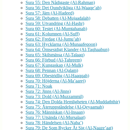
Sura 55: Den Nådigaste (Al-Rahman)
Sura 56: Det Oundvikliga (Al-Waaqe’ah)
Sura 57: Järn (Al-Hadeed)
Sura 58: Debatten (Al-Mujaadalah)
Sura 59: Utvandring (Al-Hashr)
Sura 60: Testet (Al-Mumtahanah)
Sura 61: Kolumnen (Al-Suff)
Sura 62: Fredag (Al-Jumu’ah)
Sura 63: Hycklarna (Al-Munaafeqoon)
Sura 64: Ömsesidigt Klander (Al-Taqhaabun)
Sura 65: Skilsmässa (Al-Talaaq)
Sura 66: Förbud (Al-Tahreem)
Sura 67: Kungaskap (Al-Mulk)
Sura 68: Pennan (Al-Qalam)
Sura 69: Obestridlig (Al-Haaqqah)
Sura 70: Höjderna (Al-Ma’aarej)
Sura 71: Noak
Sura 72: Jinns (Al-Jinns)
Sura 73: Dold (Al-Muzzammil)
Sura 74: Den Dolda Hemligheten (Al-Muddaththir)
Sura 75: Återuppståndelse (Al-Qeyaamah)
Sura 76: Människan (Al-Insaan)
Sura 77: Utsända (Al-Mursalaat)
Sura 78: Händelsen (Al-Naba’)
Sura 79: De Som Rycker Åt Sig (Al-Naaze’aat)