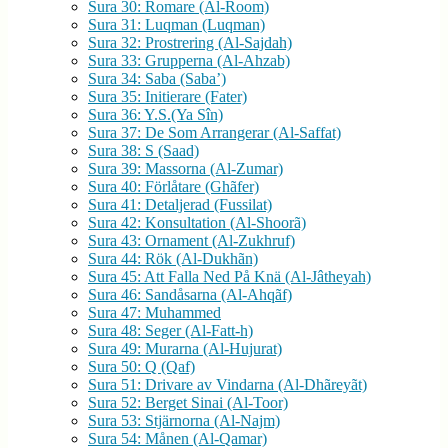
Sura 30: Romare (Al-Room)
Sura 31: Luqman (Luqman)
Sura 32: Prostrering (Al-Sajdah)
Sura 33: Grupperna (Al-Ahzab)
Sura 34: Saba (Saba’)
Sura 35: Initierare (Fater)
Sura 36: Y.S.(Ya Sîn)
Sura 37: De Som Arrangerar (Al-Saffat)
Sura 38: S (Saad)
Sura 39: Massorna (Al-Zumar)
Sura 40: Förlåtare (Ghãfer)
Sura 41: Detaljerad (Fussilat)
Sura 42: Konsultation (Al-Shoorã)
Sura 43: Ornament (Al-Zukhruf)
Sura 44: Rök (Al-Dukhãn)
Sura 45: Att Falla Ned På Knä (Al-Jâtheyah)
Sura 46: Sandåsarna (Al-Ahqãf)
Sura 47: Muhammed
Sura 48: Seger (Al-Fatt-h)
Sura 49: Murarna (Al-Hujurat)
Sura 50: Q (Qaf)
Sura 51: Drivare av Vindarna (Al-Dhãreyãt)
Sura 52: Berget Sinai (Al-Toor)
Sura 53: Stjärnorna (Al-Najm)
Sura 54: Månen (Al-Qamar)