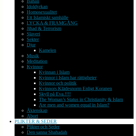
Bahaii
Idoldyrkan
Homosexualitet
Ett Islamiskt samhälle
LYCKA & FRAMGÅNG
Jihad & Terrorism
Slaveri
Sekter
Djur
Kamelen
Musik
Meditation
Kvinnor
Kvinnan i Islam
Kvinnor i Islam har rättigheter
Kvinnor och politik
Kvinnors Klädesnorm Enligt Koranen
Skyll på Eva.!!!!
The Woman’s Status in Christianity & Islam
Are men and women equal in Islam?
Äktenskap
Abort
PLIKTER & SEDER
Plikter och Seder
Den sanna Shahadah