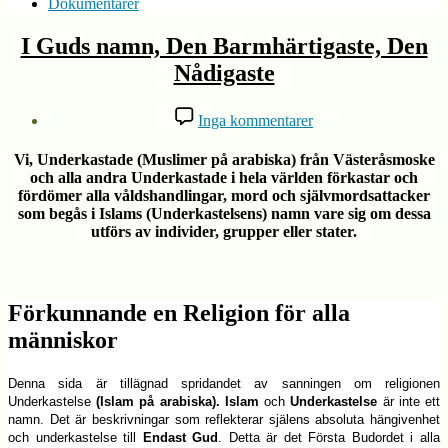
Dokumentärer
Kategorier
Uncategorized
I Guds namn, Den Barmhärtigaste, Den
Nådigaste
Inläggsförfattare
Inläggsdatum
till
Inga kommentarer
I
19
Av
Guds
juni,
admin
Vi, Underkastade (Muslimer på arabiska) från
Västeråsmoske
namn,
2022
och alla andra Underkastade i hela världen förkastar och
Den
fördömer alla våldshandlingar, mord och självmordsattacker
Barmhärtigaste,
som begås i
Islams (Underkastelsens)
namn vare sig om dessa
Den
utförs av individer, grupper eller stater.
Nådigaste
Förkunnande en Religion för alla
människor
Denna sida är tillägnad spridandet av sanningen om religionen
Underkastelse
(Islam på arabiska).
Islam
och
Underkastelse
är inte ett
namn. Det är beskrivningar som reflekterar själens absoluta hängivenhet
och underkastelse till
Endast Gud
. Detta är det Första Budordet i alla