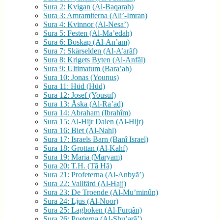
Sura 2: Kvigan (Al-Baqarah)
Sura 3: Amramiterna (Ali’-Imran)
Sura 4: Kvinnor (Al-Nesa’)
Sura 5: Festen (Al-Ma’edah)
Sura 6: Boskap (Al-An’am)
Sura 7: Skärselden (Al-A’arãf)
Sura 8: Krigets Byten (Al-Anfãl)
Sura 9: Ultimatum (Bara’ah)
Sura 10: Jonas (Younus)
Sura 11: Hüd (Hüd)
Sura 12: Josef (Yousuf)
Sura 13: Åska (Al-Ra’ad)
Sura 14: Abraham (Ibrahîm)
Sura 15: Al-Hijr Dalen (Al-Hijr)
Sura 16: Biet (Al-Nahl)
Sura 17: Israels Barn (Banî Israel)
Sura 18: Grottan (Al-Kahf)
Sura 19: Maria (Maryam)
Sura 20: T.H. (Tã Hã)
Sura 21: Profeterna (Al-Anbyã’)
Sura 22: Vallfärd (Al-Hajj)
Sura 23: De Troende (Al-Mu’minûn)
Sura 24: Ljus (Al-Noor)
Sura 25: Lagboken (Al-Furqãn)
Sura 26: Poeterna (Al-Shu’arã’)