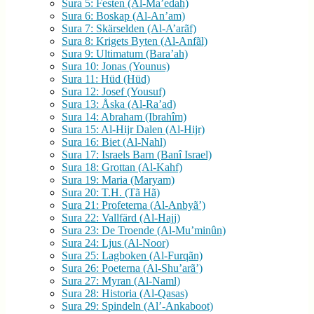
Sura 5: Festen (Al-Ma’edah)
Sura 6: Boskap (Al-An’am)
Sura 7: Skärselden (Al-A’arãf)
Sura 8: Krigets Byten (Al-Anfãl)
Sura 9: Ultimatum (Bara’ah)
Sura 10: Jonas (Younus)
Sura 11: Hüd (Hüd)
Sura 12: Josef (Yousuf)
Sura 13: Åska (Al-Ra’ad)
Sura 14: Abraham (Ibrahîm)
Sura 15: Al-Hijr Dalen (Al-Hijr)
Sura 16: Biet (Al-Nahl)
Sura 17: Israels Barn (Banî Israel)
Sura 18: Grottan (Al-Kahf)
Sura 19: Maria (Maryam)
Sura 20: T.H. (Tã Hã)
Sura 21: Profeterna (Al-Anbyã’)
Sura 22: Vallfärd (Al-Hajj)
Sura 23: De Troende (Al-Mu’minûn)
Sura 24: Ljus (Al-Noor)
Sura 25: Lagboken (Al-Furqãn)
Sura 26: Poeterna (Al-Shu’arã’)
Sura 27: Myran (Al-Naml)
Sura 28: Historia (Al-Qasas)
Sura 29: Spindeln (Al’-Ankaboot)