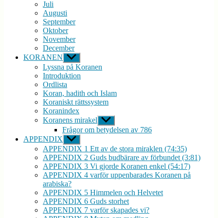
Juli
Augusti
September
Oktober
November
December
KORANEN
Visa
undermeny
Lyssna på Koranen
Introduktion
Ordlista
Koran, hadith och Islam
Koraniskt rättssystem
Koranindex
Koranens mirakel
Visa
undermeny
Frågor om betydelsen av 786
APPENDIX
Visa
undermeny
APPENDIX 1 Ett av de stora miraklen (74:35)
APPENDIX 2 Guds budbärare av förbundet (3:81)
APPENDIX 3 Vi gjorde Koranen enkel (54:17)
APPENDIX 4 varför uppenbarades Koranen på
arabiska?
APPENDIX 5 Himmelen och Helvetet
APPENDIX 6 Guds storhet
APPENDIX 7 varför skapades vi?